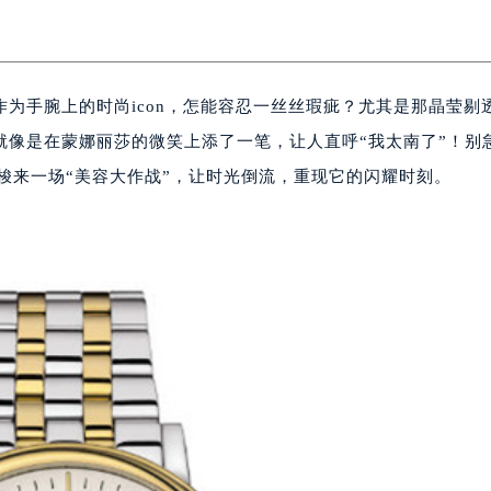
作为手腕上的时尚icon，怎能容忍一丝丝瑕疵？尤其是那晶莹剔
就像是在蒙娜丽莎的微笑上添了一笔，让人直呼“我太南了”！别
天梭来一场“美容大作战”，让时光倒流，重现它的闪耀时刻。