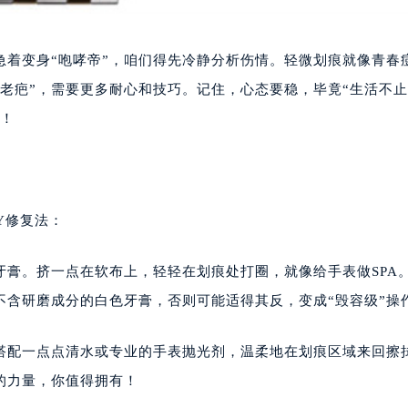
急着变身“咆哮帝”，咱们得先冷静分析伤情。轻微划痕就像青春
老疤”，需要更多耐心和技巧。记住，心态要稳，毕竟“生活不
嘛！
Y修复法：
膏。挤一点在软布上，轻轻在划痕处打圈，就像给手表做SPA
不含研磨成分的白色牙膏，否则可能适得其反，变成“毁容级”操
搭配一点点清水或专业的手表抛光剂，温柔地在划痕区域来回擦
的力量，你值得拥有！