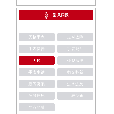
常见问题
天梭手表
走时故障
手表保养
手表配件
天梭
外观清洗
手表生锈
抛光翻新
新闻资讯
进水进灰
磕碰摔坏
手表受磁
网点地址