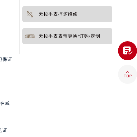
天梭手表摔坏维修
天梭手表表带更换/订购/定制

但保证

潜在威
见证