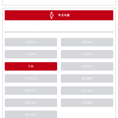
常见问题
天梭手表
走时故障
手表保养
手表配件
天梭
外观清洗
手表生锈
抛光翻新
新闻资讯
进水进灰
磕碰摔坏
手表受磁
网点地址