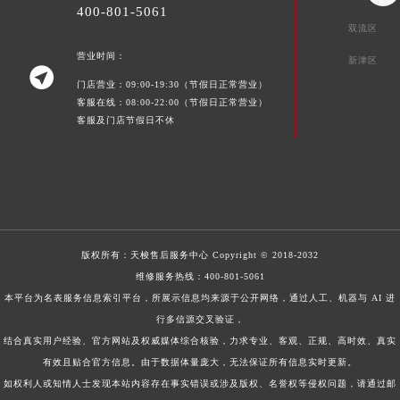
400-801-5061
双流区
营业时间：
新津区

门店营业：09:00-19:30（节假日正常营业）
客服在线：08:00-22:00（节假日正常营业）
客服及门店节假日不休
版权所有：
天梭售后服务中心
Copyright © 2018-2032
维修服务热线：
400-801-5061
本平台为名表服务信息索引平台，所展示信息均来源于公开网络，通过人工、机器与 AI 进
行多信源交叉验证，
结合真实用户经验、官方网站及权威媒体综合核验，力求专业、客观、正规、高时效、真实
有效且贴合官方信息。由于数据体量庞大，无法保证所有信息实时更新。
如权利人或知情人士发现本站内容存在事实错误或涉及版权、名誉权等侵权问题，请通过邮