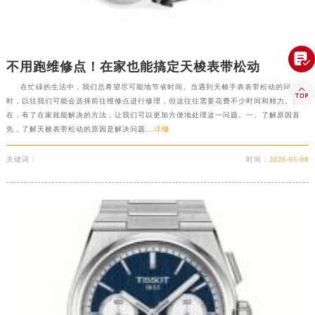
云南省普洱市思茅区振兴大道天梭售后服务中心（需提前预约）
云南省曲靖市麒麟区学府路天梭售后服务中心（需提前预约）
云南省文山壮族苗族自治州文山市东风路天梭售后服务中心（需提前预约）

不用跑维修点！在家也能搞定天梭表带松动
云南省西双版纳傣族自治州景洪市宣慰大道天梭售后服务中心（需提前预约）
在忙碌的生活中，我们总希望尽可能地节省时间。当遇到天梭手表表带松动的问题

云南省玉溪市红塔区南北大街天梭售后服务中心（需提前预约）
时，以往我们可能会选择前往维修点进行修理，但这往往需要花费不少时间和精力。而现
云南省昭通市昭阳区青年路天梭售后服务中心（需提前预约）
在，有了在家就能解决的方法，让我们可以更加方便地处理这一问题。一、了解原因首
先，了解天梭表带松动的原因是解决问题...
详细
台湾省台北市万华区中华路天梭售后服务中心（需提前预约）
台湾省新北市板桥区文化路天梭售后服务中心（需提前预约）
关键词：
时间：
2026-05-08
台湾省桃园市中坜区中丰路天梭售后服务中心（需提前预约）
台湾省台中市西屯区文华路天梭售后服务中心（需提前预约）
台湾省台南市中西区国华街天梭售后服务中心（需提前预约）
台湾省高雄市新兴区五福路天梭售后服务中心（需提前预约）
台湾省基隆市仁爱区仁三路天梭售后服务中心（需提前预约）
台湾省新竹市东区中正路天梭售后服务中心（需提前预约）
台湾省嘉义市东区文化路天梭售后服务中心（需提前预约）
重庆市江北区观音桥步行街2号融恒时代广场9层902室天梭售后服务中心（需提前预约）