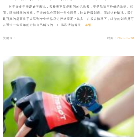
深圳市罗湖区深南东路5001号华润大厦写字楼17层1701室（需提前预约）
对于许多手表爱好者来说，天梭表不仅是时间的记录者，更是品味与身份的象征。然
而，随着时间的推移，手表难免会遇到一些小问题，比如轻微划痕。面对这种情况，我们
惠州市惠城区江北文昌一路7号华贸大厦写字楼1座30层05室（需提前预约）
是否真的需要将手表送到专业维修店进行处理呢？其实，在很多情况下，轻微的划痕是可
厦门市思明区湖滨东路95号华润大厦写字楼B座11层1104室（需提前预约）
以通过一些简单的方法自己解决的。1. 温和清洁首先...
详细
福州市鼓楼区五四路128-1号恒力城写字楼15层03室（需提前预约）
关键词：
时间：
2026-05-28
成都市锦江区人民东路6号SAC东原中心写字楼24层2406B室（需提前预约）
重庆市江北区观音桥步行街2号融恒时代广场写字楼9层902室（需提前预约）
长沙市芙蓉区定王台街道建湘路393号世茂环球金融中心写字楼（芙蓉广场）10层13室（需提前预约）
郑州市二七区铭功路10号华润大厦写字楼29层2905室（需提前预约）
太原市迎泽区解放路15号亨得利名表服务中心（品牌授权店）3层整层（需提前预约）
沈阳市沈河区中街路137号亨得利名表服务中心（品牌授权店）1层整层（需提前预约）
沈阳市沈河区中街路83号亨得利名表服务中心（品牌授权店）1层整层（需提前预约）
乌鲁木齐市天山区红山路26号时代广场（CCMALL）C座17层17-B（需提前预约）
温州市鹿城区锦绣路1067号置信广场10层1015室（需提前预约）
哈尔滨市道里区友谊西路600号富力中心T2座写字楼29层03室（需提前预约）
大连市中山区人民路15号国际金融大厦7层G室（需提前预约）
佛山市禅城区季华五路57号万科金融中心C座12层1205室（需提前预约）