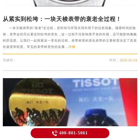
从紧实到松垮：一块天梭表带的衰老全过程！
一块天梭表带的“衰老”全过程，是时间与环境共同作用下的自然现象。随着时间的推
移，表带会经历从紧实到松垮的变化，这一过程不仅影响着手表的外观，还可能影响佩戴
的舒适度。让我们一起探索这一变化的过程。表带材质的老化表带的主要材质决定了其老
化速度和程度。常见的表带材质包括金属...
详细
关键词：
时间：
2026-05-04

400-801-5061