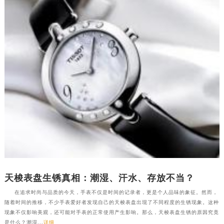
新疆维吾尔自治区乌苏市乌鲁木齐北路天梭售后服务中心（需提前预约）
新疆维吾尔自治区五家渠市长征西街天梭售后服务中心（需提前预约）
新疆维吾尔自治区新星市东风路天梭售后服务中心（需提前预约）
新疆维吾尔自治区伊宁市解放西路天梭售后服务中心（需提前预约）
贵州省安顺市西秀区中华南路天梭售后服务中心（需提前预约）
贵州省毕节市七星关区松山路天梭售后服务中心（需提前预约）
贵州省六盘水市钟山区钟山大道天梭售后服务中心（需提前预约）
贵州省黔东南苗族侗族自治州凯里市北京西路天梭售后服务中心（需提前预约）
贵州省黔西南布依族苗族自治州兴义市大道与桔香路交汇处天梭售后服务中心（需提前预约）
贵州省铜仁市碧江区民主路天梭售后服务中心（需提前预约）
贵州省遵义市红花岗区共青大道与嵩山路交叉口天梭售后服务中心（需提前预约）
四川省阿坝州市马尔康市团结街天梭售后服务中心（需提前预约）
天梭表盘生锈真相：潮湿、汗水、存放不当？
四川省巴中市巴州区江北大道天梭售后服务中心（需提前预约）
四川省成都市锦江区人民东路6号SAC东原中心24层2406B室天梭售后服务中心（需提前预约）
在追求时尚与品质的今天，手表不仅是时间的记录者，更是个人品味的象征。然而，
随着时间的推移，不少手表爱好者发现自己的天梭表盘出现了不同程度的生锈现象。这种
四川省达州市通川区中心广场、老车坝天梭售后服务中心（需提前预约）
现象不仅影响美观，还可能对手表的正常使用产生影响。那么，天梭表盘生锈的原因究竟
四川省德阳市旌阳区长江西路、南街天梭售后服务中心（需提前预约）
是什么？潮湿...
详细