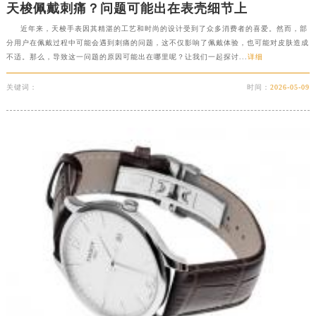
天梭佩戴刺痛？问题可能出在表壳细节上
西藏自治区阿里地区噶尔县北京西路天梭售后服务中心（需提前预约）
近年来，天梭手表因其精湛的工艺和时尚的设计受到了众多消费者的喜爱。然而，部
西藏自治区昌都市卡若区昌都西路天梭售后服务中心（需提前预约）
分用户在佩戴过程中可能会遇到刺痛的问题，这不仅影响了佩戴体验，也可能对皮肤造成
西藏自治区拉萨市城关区北京中路天梭售后服务中心（需提前预约）
不适。那么，导致这一问题的原因可能出在哪里呢？让我们一起探讨...
详细
西藏自治区林芝市巴宜区广东路天梭售后服务中心（需提前预约）
关键词：
时间：
2026-05-09
西藏自治区那曲市色尼区浙江西路天梭售后服务中心（需提前预约）
西藏自治区日喀则市桑珠孜区上海中路天梭售后服务中心（需提前预约）
西藏自治区山南市乃东区湖北大道天梭售后服务中心（需提前预约）
云南省保山市隆阳区正阳路天梭售后服务中心（需提前预约）
云南省楚雄彝族自治州楚雄市鹿城南路天梭售后服务中心（需提前预约）
云南省大理白族自治州大理市建设路天梭售后服务中心（需提前预约）
云南省德宏傣族景颇族自治州芒市团结大街天梭售后服务中心（需提前预约）
云南省迪庆藏族自治州香格里拉市长征大道天梭售后服务中心（需提前预约）
云南省红河哈尼族彝族自治州蒙自市天马路天梭售后服务中心（需提前预约）
云南省丽江市古城区七星街天梭售后服务中心（需提前预约）
云南省临沧市临翔区世纪路天梭售后服务中心（需提前预约）
云南省怒江傈僳族自治州泸水市人民路天梭售后服务中心（需提前预约）