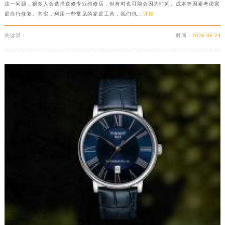
这一问题，很多人会选择送修专业维修店，但有时也可能会因为时间、成本等因素考虑家
内蒙古自治区通辽市科尔沁区明仁大街天梭售后服务中心（需提前预约）
庭自行修复。其实，利用一些常见的家庭工具，我们也...
详细
内蒙古自治区乌海市海勃湾区人民南路天梭售后服务中心（需提前预约）
关键词：
时间：
2026-05-24
内蒙古自治区乌兰察布市集宁区恩和大街天梭售后服务中心（需提前预约）
内蒙古自治区锡林郭勒盟市锡林浩特市光明街与额尔敦路交叉口天梭售后服务中心（需提前预约）
内蒙古自治区兴安盟市乌兰浩特市兴安大街天梭售后服务中心（需提前预约）
山西省大同市平城区迎宾街天梭售后服务中心（需提前预约）
山西省晋城市城区黄华街天梭售后服务中心（需提前预约）
山西省晋中市榆次区顺城街天梭售后服务中心（需提前预约）
山西省临汾市尧都区解放路天梭售后服务中心（需提前预约）
山西省吕梁市离石区永宁中路与建设街交叉口天梭售后服务中心（需提前预约）
山西省朔州市朔城区怡西路与鄯阳西街交汇处天梭售后服务中心（需提前预约）
山西省忻州市忻府区和平东街与七一南路交叉口天梭售后服务中心（需提前预约）
山西省阳泉市郊区平阳东街与新城大道交叉口天梭售后服务中心（需提前预约）
山西省运城市盐湖区河东街天梭售后服务中心（需提前预约）
山西省长治市潞州区英雄中路天梭售后服务中心（需提前预约）
山西省太原市迎泽区迎泽街道解放路15号亨得利名表维修授权店3楼天梭售后服务中心（需提前预约）