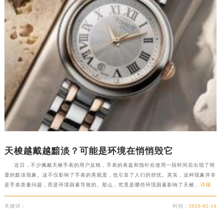
河南省三门峡市湖滨区和平路天梭售后服务中心（需提前预约）
河南省商丘市梁园区神火大道天梭售后服务中心（需提前预约）
河南省新乡市红旗区人民路天梭售后服务中心（需提前预约）
河南省信阳市浉河区东方红大道天梭售后服务中心（需提前预约）
河南省许昌市魏都区建安大道与八龙路交叉口天梭售后服务中心（需提前预约）
河南省郑州市二七区民主路10号华润大厦29层2905室天梭售后服务中心（需提前预约）
河南省周口市川汇区七一路天梭售后服务中心（需提前预约）
河南省驻马店市驿城区乐山大道与置地大道交叉口天梭售后服务中心（需提前预约）
湖北省鄂州市鄂城区文星大道天梭售后服务中心（需提前预约）
湖北省黄冈市黄州区赤壁大道天梭售后服务中心（需提前预约）
湖北省黄石市黄石港区武汉路天梭售后服务中心（需提前预约）
天梭越戴越黯淡？可能是环境在悄悄毁它
湖北省荆门市东宝中天街步行街天梭售后服务中心（需提前预约）
近日，不少佩戴天梭手表的用户反映，手表的表盘和指针在使用一段时间后出现了明
湖北省荆州市荆州区荆中路天梭售后服务中心（需提前预约）
显的黯淡现象。这不仅影响了手表的美观度，也引发了人们的担忧。其实，这种现象并非
是手表质量问题，而是环境因素导致的。那么，究竟是哪些环境因素影响了天梭...
详细
湖北省十堰市茅箭区人民北路天梭售后服务中心（需提前预约）
湖北省随州市曾都区青年路天梭售后服务中心（需提前预约）
关键词：
时间：
2026-05-16
湖北省咸宁市咸安区长安大道天梭售后服务中心（需提前预约）