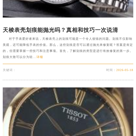
广西壮族自治区防城港市港口区金花茶大道天梭售后服务中心（需提前预约）
广西壮族自治区贵港市港北区港城街道布山大道与仙衣路交叉口天梭售后服务中心（需提前预约）
广西壮族自治区桂林市秀峰区红岭路天梭售后服务中心（需提前预约）
天梭表壳划痕能抛光吗？真相和技巧一次说清
广西壮族自治区河池市金城江区金城江街道朝阳路天梭售后服务中心（需提前预约）
对于手表爱好者来说，天梭表壳上的划痕可能是一个令人烦恼的问题。划痕不仅影响
广西壮族自治区贺州市八步区城东街道灵峰南路天梭售后服务中心（需提前预约）
美观，还可能降低手表的价值。那么，这些划痕是否可以通过抛光来修复呢？答案是肯定
广西壮族自治区来宾市兴宾区桂中大道天梭售后服务中心（需提前预约）
的，但需要掌握一些技巧和注意事项。首先，了解划痕的类型是进行有效修复的第一步。
广西壮族自治区柳州市城中区中山中路天梭售后服务中心（需提前预约）
划痕大致可以分为轻...
详细
广西壮族自治区钦州市钦南区金海湾东大街天梭售后服务中心（需提前预约）
关键词：
时间：
2026-05-18
广西壮族自治区梧州市万秀区龙湖镇高旺路天梭售后服务中心（需提前预约）
广西壮族自治区玉林市玉州区金玉路天梭售后服务中心（需提前预约）
海南省儋州市儋州市那大镇兰洋北路天梭售后服务中心（需提前预约）
海南省东方市八所镇解放西路天梭售后服务中心（需提前预约）
海南省琼海市嘉积镇东风路天梭售后服务中心（需提前预约）
海南省三沙市西沙区西沙群岛永兴岛北京路天梭售后服务中心（需提前预约）
海南省三亚市吉阳区迎宾路天梭售后服务中心（需提前预约）
海南省万宁市万城镇解放路天梭售后服务中心（需提前预约）