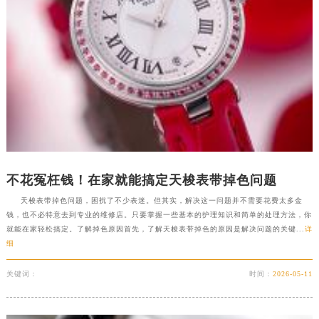
新疆维吾尔自治区胡杨河市胡杨河市胡杨路天梭售后服务中心（需提前预约）
新疆维吾尔自治区霍尔果斯市亚欧北路天梭售后服务中心（需提前预约）
新疆维吾尔自治区喀什市解放北路天梭售后服务中心（需提前预约）
新疆维吾尔自治区可克达拉市幸福路天梭售后服务中心（需提前预约）
新疆维吾尔自治区克拉玛依市克拉玛依区友谊路天梭售后服务中心（需提前预约）
新疆维吾尔自治区库车市库车市文化东路天梭售后服务中心（需提前预约）
新疆维吾尔自治区库尔勒市库尔勒市人民东路天梭售后服务中心（需提前预约）
新疆维吾尔自治区奎屯市团结西街天梭售后服务中心（需提前预约）
新疆维吾尔自治区昆玉市昆泉街天梭售后服务中心（需提前预约）
不花冤枉钱！在家就能搞定天梭表带掉色问题
新疆维吾尔自治区沙湾市三道河子镇世纪大道南路天梭售后服务中心（需提前预约）
天梭表带掉色问题，困扰了不少表迷。但其实，解决这一问题并不需要花费太多金
新疆维吾尔自治区石河子市北二路天梭售后服务中心（需提前预约）
钱，也不必特意去到专业的维修店。只要掌握一些基本的护理知识和简单的处理方法，你
就能在家轻松搞定。了解掉色原因首先，了解天梭表带掉色的原因是解决问题的关键...
详
新疆维吾尔自治区双河市光明路天梭售后服务中心（需提前预约）
细
新疆维吾尔自治区塔城市塔城地区闻琴路天梭售后服务中心（需提前预约）
新疆维吾尔自治区铁门关市兴疆路天梭售后服务中心（需提前预约）
关键词：
时间：
2026-05-11
新疆维吾尔自治区图木舒克市图木舒克市中兴街天梭售后服务中心（需提前预约）
新疆维吾尔自治区吐鲁番市高昌区文化中路文化中路天梭售后服务中心（需提前预约）