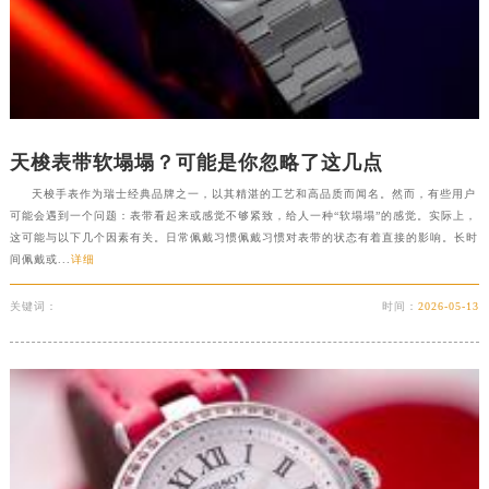
陕西省渭南市临渭区东风大街天梭售后服务中心（需提前预约）
陕西省咸阳市秦都区沣西新城统一西路与白马河路交汇处天梭售后服务中心（需提前预约）
陕西省延安市宝塔区中心街天梭售后服务中心（需提前预约）
陕西省榆林市榆阳区长兴路天梭售后服务中心（需提前预约）
新疆维吾尔自治区阿克苏市东大街天梭售后服务中心（需提前预约）
天梭表带软塌塌？可能是你忽略了这几点
新疆维吾尔自治区阿拉尔市胜利大道天梭售后服务中心（需提前预约）
天梭手表作为瑞士经典品牌之一，以其精湛的工艺和高品质而闻名。然而，有些用户
新疆维吾尔自治区阿拉山口市友好路天梭售后服务中心（需提前预约）
可能会遇到一个问题：表带看起来或感觉不够紧致，给人一种“软塌塌”的感觉。实际上，
新疆维吾尔自治区阿勒泰市解放路天梭售后服务中心（需提前预约）
这可能与以下几个因素有关。日常佩戴习惯佩戴习惯对表带的状态有着直接的影响。长时
间佩戴或...
详细
新疆维吾尔自治区阿图什市光明路天梭售后服务中心（需提前预约）
新疆维吾尔自治区白杨市军垦路天梭售后服务中心（需提前预约）
关键词：
时间：
2026-05-13
新疆维吾尔自治区北屯市团结路天梭售后服务中心（需提前预约）
新疆维吾尔自治区博乐市博乐市北京路天梭售后服务中心（需提前预约）
新疆维吾尔自治区昌吉市延安北路天梭售后服务中心（需提前预约）
新疆维吾尔自治区阜康市博峰路天梭售后服务中心（需提前预约）
新疆维吾尔自治区哈密市伊州区建国北路天梭售后服务中心（需提前预约）
新疆维吾尔自治区和田市和田市北京西路天梭售后服务中心（需提前预约）