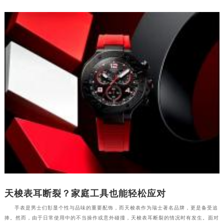
辽宁省锦州市古塔区中央大街天梭售后服务中心（需提前预约）
辽宁省辽阳市白塔区新运大街天梭售后服务中心（需提前预约）
辽宁省盘锦市兴隆台区石油大街天梭售后服务中心（需提前预约）
辽宁省铁岭市银州区南马路天梭售后服务中心（需提前预约）
辽宁省营口市站前区市府路与渤海大街交叉口天梭售后服务中心（需提前预约）
辽宁省沈阳市沈河区中街路137号亨得利名表维修授权店1楼天梭售后服务中心（需提前预约）
辽宁省沈阳市沈河区中街路83号亨得利名表维修授权店1楼天梭售后服务中心（需提前预约）
北京市朝阳区建国门外大街甲6号华熙国际中心D座11层1102室天梭售后服务中心（北京总部）（需提前预约）
北京市东城区东长安街1号王府井东方广场W3座6层602室天梭售后服务中心（需提前预约）
河北省保定市竞秀区朝阳北大街北国先天下天梭售后服务中心（需提前预约）
内蒙古自治区阿拉善盟市左旗土尔扈特大街天梭售后服务中心（需提前预约）
内蒙古自治区巴彦淖尔市临河区新华街天梭售后服务中心（需提前预约）
内蒙古自治区包头市青山区幸福路甲3号王府井百货名表维修天梭售后服务中心（需提前预约）
内蒙古自治区赤峰市红山区哈达街天梭售后服务中心（需提前预约）
天梭表耳断裂？家庭工具也能轻松应对
内蒙古自治区鄂尔多斯市东胜区伊金霍洛街天梭售后服务中心（需提前预约）
手表是男士们彰显个性与品味的重要配饰，而天梭表作为瑞士著名品牌，更是备受追
捧。然而，由于日常使用中的不当操作或意外碰撞，天梭表耳断裂的情况时有发生。面对
内蒙古自治区呼伦贝尔市海拉尔区中央街天梭售后服务中心（需提前预约）