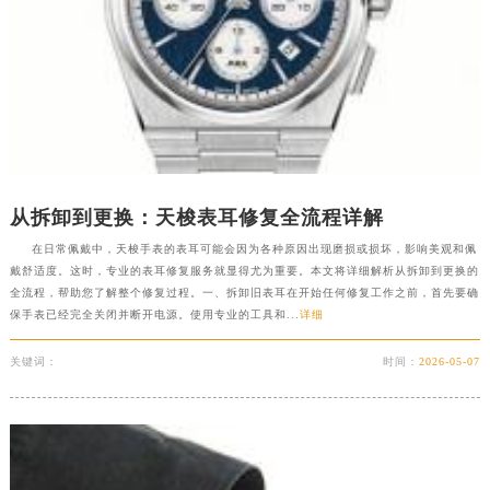
新疆维吾尔自治区乌鲁木齐市天山区红山路26号时代广场（CCMALL）C座17层17-B天梭售后服务中心（需提前预约）
浙江省温州市鹿城区锦绣路1067号置信广场10层1015室天梭售后服务中心（需提前预约）
黑龙江省哈尔滨市道里区友谊西路600号富力中心T2座写字楼29层03室室天梭售后服务中心（需提前预约）
辽宁省大连市中山区人民路15号国际金融大厦7层G室天梭售后服务中心（需提前预约）
广东省佛山市禅城区季华五路57号万科金融中心C座12层1205室天梭售后服务中心（需提前预约）
广东省东莞市东城街道鸿福东路1号民盈国贸中心T1写字楼9层907室天梭售后服务中心（需提前预约）
江苏省无锡市梁溪区人民中路139号恒隆广场写字楼1座11层1104室天梭售后服务中心（需提前预约）
从拆卸到更换：天梭表耳修复全流程详解
江苏省南通市崇川区工农路57号圆融广场写字楼16层1603室天梭售后服务中心（需提前预约）
在日常佩戴中，天梭手表的表耳可能会因为各种原因出现磨损或损坏，影响美观和佩
江苏省苏州市苏州工业园区 星港街199号苏州中心办公楼C座22层08室天梭售后服务中心（需提前预约）
戴舒适度。这时，专业的表耳修复服务就显得尤为重要。本文将详细解析从拆卸到更换的
全流程，帮助您了解整个修复过程。一、拆卸旧表耳在开始任何修复工作之前，首先要确
湖北省武汉市江汉区解放大道686号世界贸易大厦38层09室天梭售后服务中心（需提前预约）
保手表已经完全关闭并断开电源。使用专业的工具和...
详细
广西省南宁市青秀区金湖路59号地王大厦12楼1224室天梭售后服务中心（需提前预约）
安徽省合肥市蜀山区潜山路111号万象城华润大厦B座12楼03室天梭售后服务中心（需提前预约）
关键词：
时间：
2026-05-07
福建省泉州市丰泽区宝洲路729号浦西万达中心写字楼A座7楼709室天梭售后服务中心（需提前预约）
山东省青岛市南区山东路6号华润大厦B座22层04室天梭售后服务中心（需提前预约）
山东省烟台市芝罘区胜利路139号万达金融中心A座907室天梭售后服务中心（需提前预约）
吉林省长春市朝阳区西安大路727号中银大厦A座(旺进大厦)18层09室天梭售后服务中心（需提前预约）