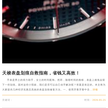
吉林省白城市洮北区明仁南街天梭售后服务中心（需提前预约）
吉林省白山市浑江区浑江大街天梭售后服务中心（需提前预约）
吉林省吉林市船营区河南街天梭售后服务中心（需提前预约）
吉林省辽源市龙山区人民大街天梭售后服务中心（需提前预约）
吉林省梅河口市新华街道梅河大街天梭售后服务中心（需提前预约）
吉林省四平市铁东区紫气大路与南九经街交汇处天梭售后服务中心（需提前预约）
吉林省松原市宁江区五环大街天梭售后服务中心（需提前预约）
吉林省通化市东昌区环通乡江南大街天梭售后服务中心（需提前预约）
吉林省延边市延吉市解放路天梭售后服务中心（需提前预约）
辽宁省鞍山市铁东区站前街天梭售后服务中心（需提前预约）
辽宁省本溪市平山区胜利路天梭售后服务中心（需提前预约）
天梭表盘划痕自救指南，省钱又高效！
辽宁省朝阳市双塔区新华路天梭售后服务中心（需提前预约）
手表是男士的得力助手，女士的时尚配饰。然而，随着时间的推移，表盘上难免会留
下一些划痕。面对这些小瑕疵，我们是否可以自己动手解决呢？答案是肯定的。本文将为
辽宁省丹东市振兴区七经街天梭售后服务中心（需提前预约）
大家提供几种经济实惠且高效的表盘划痕修复方法。一、使用牙膏牙膏中含...
详细
辽宁省抚顺市新抚区东一路天梭售后服务中心（需提前预约）
辽宁省阜新市海州区解放大街天梭售后服务中心（需提前预约）
关键词：
时间：
2026-05-25
辽宁省葫芦岛市连山区中央路天梭售后服务中心（需提前预约）