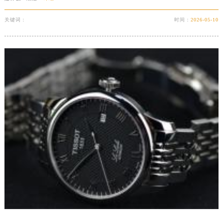
四川省甘孜州市康定市情歌广场、箭炉街天梭售后服务中心（需提前预约）
关键词：
时间：
2026-05-10
四川省广安市广安区建安南路天梭售后服务中心（需提前预约）
四川省广元市利州区老城南北街、东大街天梭售后服务中心（需提前预约）
四川省乐山市市中区嘉定中路天梭售后服务中心（需提前预约）
四川省凉山州市西昌市大巷口下街天梭售后服务中心（需提前预约）
四川省泸州市江阳区治平路天梭售后服务中心（需提前预约）
四川省眉山市东坡区三苏路天梭售后服务中心（需提前预约）
四川省绵阳市涪城区翠花街天梭售后服务中心（需提前预约）
四川省南充市高坪区江东大道天梭售后服务中心（需提前预约）
四川省内江市东兴区汉安大道天梭售后服务中心（需提前预约）
四川省攀枝花市东区三线大道北段天梭售后服务中心（需提前预约）
四川省遂宁市船山区香林南路天梭售后服务中心（需提前预约）
四川省雅安市雨城区熊猫大道天梭售后服务中心（需提前预约）
四川省宜宾市翠屏区长翠路天梭售后服务中心（需提前预约）
四川省资阳市雁江区滨江大道一段与和平南路天梭售后服务中心（需提前预约）
四川省自贡市自流井区华商北路天梭售后服务中心（需提前预约）