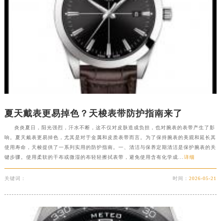
江西省抚州市临川区赣东大道天梭售后服务中心（需提前预约）
江西省赣州市章贡区文清路天梭售后服务中心（需提前预约）
江西省吉安市吉州区井冈山大道天梭售后服务中心（需提前预约）
江西省景德镇市珠山区珠山中路天梭售后服务中心（需提前预约）
江西省九江市浔阳区浔阳路天梭售后服务中心（需提前预约）
江西省南昌市红谷滩新区红谷中大道998号绿地双子塔（中央广场）A1座办公楼14层1407室天梭售后服务中心（需提前预约）
江西省萍乡市安源区萍安北大道与康庄路交叉口天梭售后服务中心（需提前预约）
江西省上饶市信州区滨江西路天梭售后服务中心（需提前预约）
夏天戴表更易掉色？天梭表带防护指南来了
江西省新余市渝水区北湖西路天梭售后服务中心（需提前预约）
炎炎夏日，阳光强烈，汗水不断，这不仅对皮肤造成负担，也对腕表的表带产生了影
江西省宜春市袁州区中山中路天梭售后服务中心（需提前预约）
响。夏天戴表更易掉色，尤其是对于金属和皮质表带而言。为了保持腕表的美观和延长其
江西省鹰潭市月湖区胜利东路天梭售后服务中心（需提前预约）
使用寿命，天梭提供了一系列实用的防护指南。一、清洁与保养定期清洁是保护腕表的关
键步骤。使用柔软的干布或微湿的布轻轻擦拭表带，避免使用含有化学成...
详细
山东省德州市德城区东风中路天梭售后服务中心（需提前预约）
山东省东营市东营区济南路天梭售后服务中心（需提前预约）
关键词：
时间：
2026-05-21
山东省济南市历下区经十路11111号华润中心写字楼（万象城）15层1508室天梭售后服务中心（需提前预约）
山东省济宁市任城区太白楼路天梭售后服务中心（需提前预约）
山东省莱芜市文化南路8号银座商城名表维修一楼名表维修天梭售后服务中心（需提前预约）