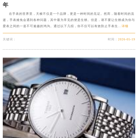
年
广东省江门市蓬江区广场西路天梭售后服务中心（需提前预约）
在手表的世界里，天梭不仅是一个品牌，更是一种时间的见证。然而，随着时间的流
广东省揭阳市榕城进贤门步行街天梭售后服务中心（需提前预约）
逝，手表难免会遇到各种问题，其中最为常见的便是生锈。但是，请不要让生锈成为你与
广东省茂名市电白区水东街道迎宾大道天梭售后服务中心（需提前预约）
爱表之间的一道不可逾越的鸿沟。通过以下几招，你不仅可以有效防止手表生...
详细
广东省梅州市梅江区金燕大道天梭售后服务中心（需提前预约）
关键词：
时间：
2026-05-19
广东省清远市清城区湖西路天梭售后服务中心（需提前预约）
广东省汕头市龙湖区长平路天梭售后服务中心（需提前预约）
广东省汕尾市城区香洲街道园林社区翠园街天梭售后服务中心（需提前预约）
广东省韶关市武江区芙蓉新区与老城中心交汇处天梭售后服务中心（需提前预约）
广东省深圳市罗湖区深南东路5001号华润大厦17层1701室天梭售后服务中心（需提前预约）
广东省阳江市江城区东风一路天梭售后服务中心（需提前预约）
广东省云浮市云城区金山路天梭售后服务中心（需提前预约）
广东省湛江市赤坎区观海北路天梭售后服务中心（需提前预约）
广东省肇庆市端州区信安大道与砚都大道交汇处天梭售后服务中心（需提前预约）
广西壮族自治区百色市右江区中山二路天梭售后服务中心（需提前预约）
广西壮族自治区北海市海城区北京路天梭售后服务中心（需提前预约）
广西壮族自治区崇左市江州区石景林街道友谊大道与丽川路交汇处天梭售后服务中心（需提前预约）