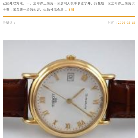
业的处理方法。一、立即停止使用一旦发现天梭手表进水并开始生锈，应立即停止使用该
甘肃省白银市白银区北京路天梭售后服务中心（需提前预约）
手表，避免进一步的损害。生锈可能会影...
详细
甘肃省定西市安定区解放路天梭售后服务中心（需提前预约）
甘肃省敦煌市沙州镇阳关中路天梭售后服务中心（需提前预约）
关键词：
时间：
2026-05-15
甘肃省合作市人民街天梭售后服务中心（需提前预约）
甘肃省嘉峪关市雄关区新华中路天梭售后服务中心（需提前预约）
甘肃省金昌市金川区北京路天梭售后服务中心（需提前预约）
甘肃省酒泉市肃州区西大街天梭售后服务中心（需提前预约）
甘肃省临夏市城南街道团结路天梭售后服务中心（需提前预约）
甘肃省陇南市武都区人民路天梭售后服务中心（需提前预约）
甘肃省平凉市崆峒区西大街天梭售后服务中心（需提前预约）
甘肃省庆阳市西峰区南大街天梭售后服务中心（需提前预约）
甘肃省天水市秦州区民主路天梭售后服务中心（需提前预约）
甘肃省武威市凉州区迎宾路天梭售后服务中心（需提前预约）
甘肃省张掖市甘州区民乐北路天梭售后服务中心（需提前预约）
宁夏回族自治区固原市原州区文化街天梭售后服务中心（需提前预约）
宁夏回族自治区石嘴山市大武口区贺兰山路天梭售后服务中心（需提前预约）