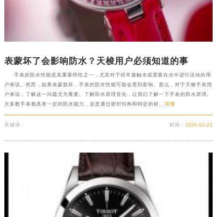
福建省龙岩市新罗区九一南路天梭售后服务中心（需提前预约）
福建省南平市建阳区人民西路天梭售后服务中心（需提前预约）
福建省宁德市蕉城区天湖东路天梭售后服务中心（需提前预约）
福建省莆田市城厢区霞林街道荔华东大道天梭售后服务中心（需提前预约）
表蒙坏了会影响防水？天梭用户必须知道的事
福建省三明市三元区东乾二路天梭售后服务中心（需提前预约）
手表的防水性能是其重要特性之一，尤其对于经常接触水或需要在水中进行活动的用
福建省漳州市龙文区步港路天梭售后服务中心（需提前预约）
户来说。然而，如果表蒙损坏，手表的防水性能可能会受到影响。那么，对于天梭手表用
江苏省常州市新北区龙锦路1590号现代传媒中心5号楼10层1008室天梭售后服务中心（需提前预约）
户来说，了解这一问题尤为重要。了解防水原理首先，让我们了解一下手表的防水原理。
江苏省淮安市清江浦区淮海北路天梭售后服务中心（需提前预约）
大多数手表都具有一定的防水能力，这是通过密封结构和特定的材...
详细
江苏省连云港市海州区通灌北路天梭售后服务中心（需提前预约）
关键词：
时间：
2026-05-22
江苏省南京市秦淮区中山南路1号南京中心22层22-C1-C3室天梭售后服务中心（需提前预约）
江苏省宿迁市宿城区西湖路天梭售后服务中心（需提前预约）
江苏省泰州市海陵区永定东路399号置地商务中心东塔（华润万象城）17层1706室天梭售后服务中心（需提前预约）
江苏省徐州市鼓楼区淮海东路29号苏宁广场IFC国际金融中心35层3508室天梭售后服务中心（需提前预约）
江苏省盐城市盐都区世纪大道5号盐城金融城写字楼1号楼16层1604室天梭售后服务中心（需提前预约）
江苏省扬州市邗江区国展路29号星耀天地写字楼1号楼18层1803室天梭售后服务中心（需提前预约）
江苏省镇江市京口区中山东路天梭售后服务中心（需提前预约）