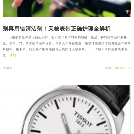
东莞市东城街道鸿福东路1号民盈国贸中心T1写字楼9层907室（需提前预约）
无锡市梁溪区人民中路139号恒隆广场写字楼1座11层1104室（需提前预约）
南通市崇川区工农路57号圆融广场写字楼16层1603室（需提前预约）
别再用错清洁剂！天梭表带正确护理全解析
苏州市苏州工业园区星港街199号苏州中心办公楼C座22层08室（需提前预约）
天梭手表是许多人的心头好，它不仅代表了时间的精确，更是一种时尚与品味的象
武汉市江汉区解放大道686号世界贸易大厦38层09室（需提前预约）
征。然而，对于表带的清洁和保养，许多人却存在误解，错误地使用清洁剂可能会导致表
南宁市青秀区金湖路59号地王大厦12楼1224室（需提前预约）
带损坏。接下来，我们将详细介绍如何正确护理天梭表带。一、了解不同材质的表带首
合肥市蜀山区潜山路111号万象城华润大厦B座12楼03室（需提前预约）
先...
详细
泉州市丰泽区宝洲路729号浦西万达中心写字楼A座7楼709室（需提前预约）
关键词：
时间：
2026-05-27
青岛市南区山东路6号华润大厦B座22层04室（需提前预约）
烟台市芝罘区胜利路139号万达金融中心A座907室（需提前预约）
长春市朝阳区西安大路727号中银大厦A座(旺进大厦)18层09室（需提前预约）
贵阳市南明区都司高架桥路33号亨特国际金融中心14楼14D（需提前预约）
昆明市盘龙区北京路928号同德昆明广场写字楼10层06室（需提前预约）
石家庄市长安区中山东路39号勒泰中心写字楼B座13层07室（需提前预约）
西安市碑林区南关正街88号华侨城长安国际中心E座6楼10室（需提前预约）
海口市龙华区金贸东路5号海口华润大厦B座17层1707室（需提前预约）