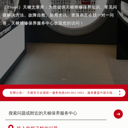
（Tissot）天梭文章库：为您提供天梭维修保养知识、常见问
题解决方法、故障自救、新闻资讯、资深表匠在线一对一问
答，天梭维修保养服务中心欢迎您的访问！
2026年8月天梭中国区售后服务网络优化升级公告
2026年8月天梭全国官方售后客户服务热线：400-801-5061
天梭官方全国统一服务热线400-801-5061，服务覆盖中国大陆、香港、澳门、台湾全部区域（非大陆需加拨“+86”）
▲
官网公告>
2026年8月天梭售后服务中心最新网点地址：
▼
北京市朝阳区建国门外大街甲6号华熙国际中心写字楼D座11层1102室（北京总部）（需提前预约）
北京市东城区东长安街1号东方广场写字楼W3座6层602室（需提前预约）
天津市和平区赤峰道136号天津国际金融中心写字楼26层2603室（需提前预约）
上海市徐汇区虹桥路3号港汇中心写字楼2座37层3705室（需提前预约）