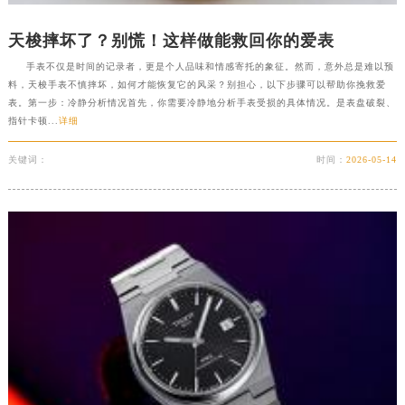
宁夏回族自治区吴忠市利通区开元大道天梭售后服务中心（需提前预约）
天梭摔坏了？别慌！这样做能救回你的爱表
宁夏回族自治区银川市兴庆区新华东路97号新百中心C馆一层C1-18号商铺天梭售后服务中心（需提前预约）
宁夏回族自治区中卫市沙坡头区鼓楼东街天梭售后服务中心（需提前预约）
手表不仅是时间的记录者，更是个人品味和情感寄托的象征。然而，意外总是难以预
料，天梭手表不慎摔坏，如何才能恢复它的风采？别担心，以下步骤可以帮助你挽救爱
青海省果洛藏族自治州玛沁县团结路天梭售后服务中心（需提前预约）
表。第一步：冷静分析情况首先，你需要冷静地分析手表受损的具体情况。是表盘破裂、
青海省海北藏族自治州海晏县将军路天梭售后服务中心（需提前预约）
指针卡顿...
详细
青海省海东市乐都区滨河路天梭售后服务中心（需提前预约）
关键词：
时间：
2026-05-14
青海省海南藏族自治州共和县青海湖大街天梭售后服务中心（需提前预约）
青海省海西蒙古族藏族自治州德令哈市柴达木路天梭售后服务中心（需提前预约）
青海省黄南藏族自治州同仁市德合隆路天梭售后服务中心（需提前预约）
青海省西宁市城西区海湖新区西关大道天梭售后服务中心（需提前预约）
青海省玉树藏族自治州结古镇胜利路天梭售后服务中心（需提前预约）
陕西省安康市汉滨区金州路天梭售后服务中心（需提前预约）
陕西省宝鸡市渭滨区经二路天梭售后服务中心（需提前预约）
陕西省汉中市汉台区北大街天梭售后服务中心（需提前预约）
陕西省商洛市商州区州城街天梭售后服务中心（需提前预约）
陕西省铜川市王益区红旗街天梭售后服务中心（需提前预约）