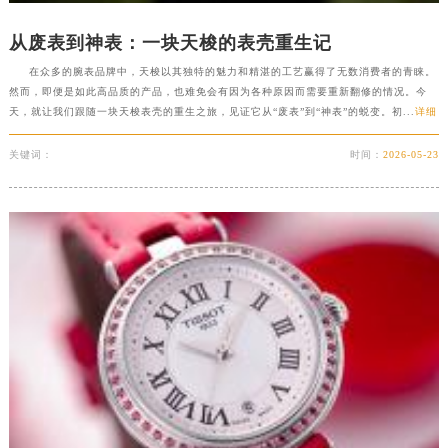
天津市和平区赤峰道136号天津国际金融中心26层2603室天梭售后服务中心（需提前预约）
从废表到神表：一块天梭的表壳重生记
安徽省安庆市迎江区人民路天梭售后服务中心（需提前预约）
在众多的腕表品牌中，天梭以其独特的魅力和精湛的工艺赢得了无数消费者的青睐。
安徽省蚌埠市蚌山区淮河路天梭售后服务中心（需提前预约）
然而，即便是如此高品质的产品，也难免会有因为各种原因而需要重新翻修的情况。今
安徽省亳州市谯城区魏武大道天梭售后服务中心（需提前预约）
天，就让我们跟随一块天梭表壳的重生之旅，见证它从“废表”到“神表”的蜕变。初...
详细
安徽省池州市贵池区长江路天梭售后服务中心（需提前预约）
关键词：
时间：
2026-05-23
安徽省滁州市琅琊区南谯北路天梭售后服务中心（需提前预约）
安徽省阜阳市颍州区颍州北路天梭售后服务中心（需提前预约）
安徽省淮北市相山区淮海路天梭售后服务中心（需提前预约）
安徽省淮南市田家庵区国庆中路天梭售后服务中心（需提前预约）
安徽省黄山市屯溪区黄山西路天梭售后服务中心（需提前预约）
安徽省六安市金安区解放中路天梭售后服务中心（需提前预约）
安徽省马鞍山市雨山区湖南西路天梭售后服务中心（需提前预约）
安徽省宿州市埇桥区人民中路天梭售后服务中心（需提前预约）
安徽省铜陵市铜官区石城大道天梭售后服务中心（需提前预约）
安徽省芜湖市镜湖区中山路步行街天梭售后服务中心（需提前预约）
安徽省宣城市宣州区叠嶂西路天梭售后服务中心（需提前预约）