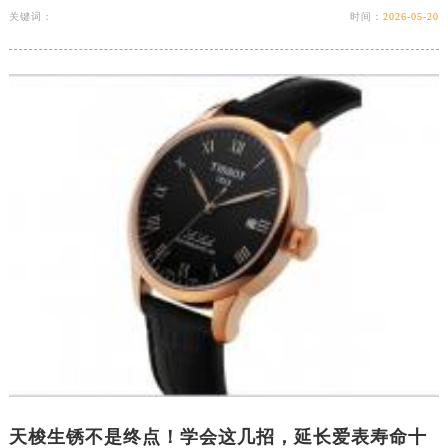
关键词：
时间：
2026-05-20
浙江省绍兴市越城区胜利东路379号世茂天际中心写字楼8层805室天梭售后服务中心（需提前预约）
浙江省舟山市定海区解放东路天梭售后服务中心（需提前预约）
澳门特别行政区大堂区议事亭前地（新马路）天梭售后服务中心（需提前预约）
澳门特别行政区风顺堂区南湾大马路天梭售后服务中心（需提前预约）
澳门特别行政区花地玛堂区关闸广场天梭售后服务中心（需提前预约）
澳门特别行政区花王堂区大三巴商圈天梭售后服务中心（需提前预约）
澳门特别行政区嘉模堂区官也街天梭售后服务中心（需提前预约）
澳门省路氹城市金光大道天梭售后服务中心（需提前预约）
澳门特别行政区望德堂区塔石广场天梭售后服务中心（需提前预约）
福建省福州市鼓楼区五四路128-1号恒力城写字楼15层03室天梭售后服务中心（需提前预约）
福建省厦门市思明区湖滨东路95号万象城华润大厦B座11层1104室天梭售后服务中心（需提前预约）
广东省潮州市潮安区新风路与潮汕路交汇处天梭售后服务中心（需提前预约）
广东省广州市天河区天河路230号万菱汇国际中心A塔7层704室天梭售后服务中心（需提前预约）
广东省广州市越秀区环市东路371-375号世界贸易中心大厦南塔15层1507室天梭售后服务中心（需提前预约）
广东省河源市源城区越王大道天梭售后服务中心（需提前预约）
天梭生锈不是终点！学会这几招，延长爱表寿命十
广东省惠州市惠城区江北文昌一路7号华贸大厦1座30层3005室天梭售后服务中心（需提前预约）