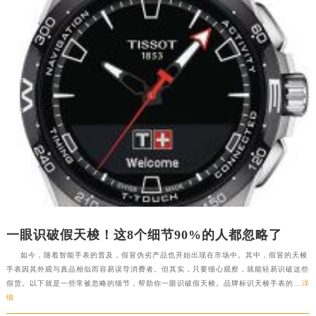
山东省临沂市兰山区解放路天梭售后服务中心（需提前预约）
山东省日照市东港区烟台路天梭售后服务中心（需提前预约）
山东省泰安市泰山区财源街道泰山大街天梭售后服务中心（需提前预约）
山东省威海市环翠区新威海路89号振华商厦一楼名表维修天梭售后服务中心（需提前预约）
山东省潍坊市奎文区东风东街天梭售后服务中心（需提前预约）
山东省枣庄市滕州市北辛路与善国路交叉口天梭售后服务中心（需提前预约）
山东省淄博市张店区金晶大道天梭售后服务中心（需提前预约）
上海市黄浦区南京东路299号宏伊国际广场写字楼8层806室天梭售后服务中心（需提前预约）
上海市徐汇区虹桥路3号港汇中心2座37层3705室天梭售后服务中心（需提前预约）
浙江省杭州市上城区钱江路1366号华润大厦A座5层503-5室天梭售后服务中心（需提前预约）
浙江省湖州市吴兴区劳动路天梭售后服务中心（需提前预约）
浙江省嘉兴市南湖区广益路705号嘉兴世界贸易中心A座13层1304室天梭售后服务中心（需提前预约）
一眼识破假天梭！这8个细节90%的人都忽略了
浙江省金华市金东区东市南街777号金华万达广场4号楼22楼2209室天梭售后服务中心（需提前预约）
如今，随着智能手表的普及，假冒伪劣产品也开始出现在市场中。其中，假冒的天梭
浙江省丽水市莲都区解放街天梭售后服务中心（需提前预约）
手表因其外观与真品相似而容易误导消费者。但其实，只要细心观察，就能轻易识破这些
假货。以下就是一些常被忽略的细节，帮助你一眼识破假天梭。品牌标识天梭手表的...
详
浙江省宁波市江北区大闸南路500号来福士广场办公楼20层2009室天梭售后服务中心（需提前预约）
细
浙江省衢州市柯城区上街天梭售后服务中心（需提前预约）