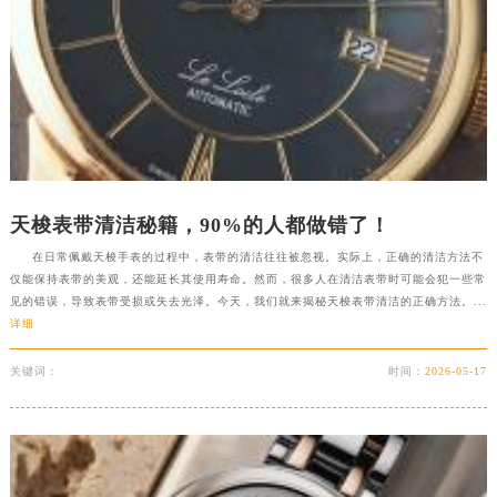
海南省文昌市文城镇教育东路天梭售后服务中心（需提前预约）
海南省五指山市通什镇三月三大道天梭售后服务中心（需提前预约）
香港特别行政区尖沙咀区油尖旺区广东道天梭售后服务中心（需提前预约）
香港特别行政区金钟区中西区金钟道天梭售后服务中心（需提前预约）
香港特别行政区九龙区油尖旺区弥敦道天梭售后服务中心（需提前预约）
香港特别行政区铜锣湾区湾仔区轩尼诗道天梭售后服务中心（需提前预约）
河南省安阳市文峰区解放大道天梭售后服务中心（需提前预约）
天梭表带清洁秘籍，90%的人都做错了！
河南省鹤壁市淇滨区九州路天梭售后服务中心（需提前预约）
在日常佩戴天梭手表的过程中，表带的清洁往往被忽视。实际上，正确的清洁方法不
河南省济源市沁园街道济水大道天梭售后服务中心（需提前预约）
仅能保持表带的美观，还能延长其使用寿命。然而，很多人在清洁表带时可能会犯一些常
河南省焦作市解放区解放路天梭售后服务中心（需提前预约）
见的错误，导致表带受损或失去光泽。今天，我们就来揭秘天梭表带清洁的正确方法。...
详细
河南省开封市鼓楼区中山路天梭售后服务中心（需提前预约）
河南省洛阳市西工区中州中路与解放路交叉口天梭售后服务中心（需提前预约）
关键词：
时间：
2026-05-17
河南省漯河市源汇区交通路天梭售后服务中心（需提前预约）
河南省南阳市宛城区范蠡东路与南都路交叉口天梭售后服务中心（需提前预约）
河南省平顶山市卫东区建设路天梭售后服务中心（需提前预约）
河南省濮阳市大华龙区开州路绿城路交叉口天梭售后服务中心（需提前预约）