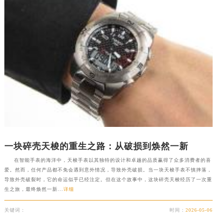
贵州省贵阳市南明区都司高架桥路33号亨特国际金融中心14楼14D天梭售后服务中心（需提前预约）
云南省昆明市盘龙区北京路928号同德昆明广场写字楼10层06室天梭售后服务中心（需提前预约）
河北省石家庄市长安区中山东路39号勒泰中心写字楼B座13层07室天梭售后服务中心（需提前预约）
陕西省西安市碑林区南关正街88号华侨城长安国际中心E座6楼10室天梭售后服务中心（需提前预约）
海南省海口市龙华区金贸东路5号海口华润大厦B座17层1707室天梭售后服务中心（需提前预约）
河北省唐山市路南区新华东道100号万达广场写字楼A座10层1002室天梭售后服务中心（需提前预约）
台州市椒江区东海大道1800号腾达中心东1幢20楼2002室天梭售后服务中心（需提前预约）
呼和浩特市玉泉区大学西街70号华润万象城写字楼（鄂尔多斯大厦）23层2326室天梭售后服务中心（需提前预约）
兰州市七里河区西津西路16号兰州中心写字楼21层2102室天梭售后服务中心（需提前预约）
重庆市解放碑渝中区民权路28号英利国际金融中心写字楼20层01室天梭售后服务中心（需提前预约）
节假日正常营业！
一块碎壳天梭的重生之路：从破损到焕然一新
在智能手表的海洋中，天梭手表以其独特的设计和卓越的品质赢得了众多消费者的喜
爱。然而，任何产品都不免会遇到意外情况，导致外壳破损。当一块天梭手表不慎摔落，
导致外壳破裂时，它的命运似乎已经注定。但在这个故事中，这块碎壳天梭经历了一次重
生之旅，最终焕然一新...
详细
关键词：
时间：
2026-05-06