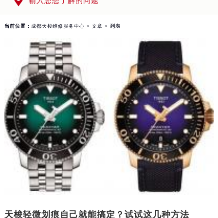

输入您想了解的问题
上海市黄浦区南京东路299号宏伊国际广场写字楼8层806室（需提前预约）
南京市秦淮区中山南路1号（新街口）南京中心写字楼22层C1-1室（需提前预约）
当前位置：
成都天梭维修服务中心
>
文章
> 列表
常州市新北区龙锦路1590号现代传媒中心写字楼5号楼10层1008室（需提前预约）
徐州市鼓楼区淮海东路29号苏宁广场IFC国际金融中心写字楼35层3508室（需提前预约）
扬州市邗江区国展路29号星耀天地写字楼1号楼18层1803室（需提前预约）
盐城市盐都区世纪大道5号盐城金融城写字楼1号楼16层1604室（需提前预约）
泰州市海陵区永定东路399号置地商务中心东塔写字楼（华润万象城）17层1706室（需提前预约）
宁波市江北区大闸南路500号来福士广场办公楼20层2009室（需提前预约）
杭州市上城区钱江路1366号华润大厦写字楼A座5层503-5室（需提前预约）
金华市金东区东市南街777号金华万达广场写字楼4号楼22层2209室（需提前预约）
绍兴市越城区胜利东路379号世茂天际中心写字楼8层805室（需提前预约）
嘉兴市南湖区广益路705号嘉兴世界贸易中心写字楼A座13层1304室（需提前预约）
南昌市红谷滩新区红谷中大道998号绿地双子塔（中央广场）A1座办公楼14层07室（需提前预约）
济南市历下区经十路11111号华润中心写字楼（万象城）15层1508室（需提前预约）
广州市天河区天河路230号万菱汇国际中心写字楼A塔7层704室（需提前预约）
天梭轻微划痕自己就能搞定？试试这几种方法
广州市越秀区环市东路371-375号世界贸易中心大厦南塔写字楼15层07室（需提前预约）