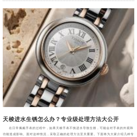
湖北省襄阳市樊城区长虹路与人民路交叉口天梭售后服务中心（需提前预约）
湖北省孝感市孝南区复兴大道天梭售后服务中心（需提前预约）
湖北省宜昌市西陵区夷陵大道与港窑路天梭售后服务中心（需提前预约）
湖南省常德市武陵区人民路天梭售后服务中心（需提前预约）
湖南省郴州市北湖区国庆北路天梭售后服务中心（需提前预约）
湖南省衡阳市雁峰区解放路天梭售后服务中心（需提前预约）
湖南省怀化市鹤城区迎丰中路天梭售后服务中心（需提前预约）
湖南省娄底市娄星区长青街天梭售后服务中心（需提前预约）
湖南省邵阳市双清区东风路天梭售后服务中心（需提前预约）
湖南省湘潭市雨湖区莲城大道天梭售后服务中心（需提前预约）
湖南省益阳市赫山区桃花仑路天梭售后服务中心（需提前预约）
湖南省永州市冷水滩区永州大道与中兴路交叉口天梭售后服务中心（需提前预约）
湖南省岳阳市岳阳楼区东茅岭路天梭售后服务中心（需提前预约）
湖南省张家界市永定区解放路天梭售后服务中心（需提前预约）
天梭进水生锈怎么办？专业级处理方法大公开
湖南省长沙市芙蓉区建湘路393号世茂环球金融中心写字楼10层1013室天梭售后服务中心（需提前预约）
在日常佩戴手表的过程中，如果天梭手表不慎进水导致生锈，可能会对手表的外观和
湖南省株洲市芦淞区建设南路天梭售后服务中心（需提前预约）
功能造成影响。面对这种情况，采取正确的处理方法至关重要。下面将为大家介绍几种专