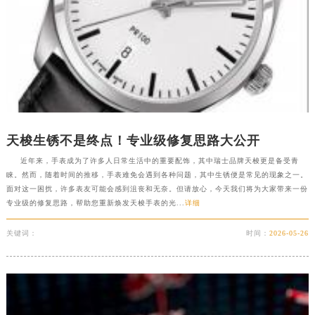
唐山市路南区新华东道100号万达广场写字楼A座10层1002室（需提前预约）
台州市椒江区东海大道1800号腾达中心东1幢20楼2002室（需提前预约）
内蒙古自治区呼和浩特市玉泉区大学西街70号华润万象城写字楼（鄂尔多斯大厦）23层2326室（需提前预约）
甘肃省兰州市七里河区西津西路16号兰州中心写字楼21层2102室（需提前预约）
重庆市解放碑渝中区民权路28号英利国际金融中心写字楼20层01室（需提前预约）
黑龙江省大庆市萨尔图区会战大街天梭售后服务中心（需提前预约）
黑龙江省鹤岗市向阳区红军路天梭售后服务中心（需提前预约）
天梭生锈不是终点！专业级修复思路大公开
黑龙江省黑河市爱辉区中央街天梭售后服务中心（需提前预约）
近年来，手表成为了许多人日常生活中的重要配饰，其中瑞士品牌天梭更是备受青
黑龙江省鸡西市鸡冠区红军路天梭售后服务中心（需提前预约）
睐。然而，随着时间的推移，手表难免会遇到各种问题，其中生锈便是常见的现象之一。
面对这一困扰，许多表友可能会感到沮丧和无奈。但请放心，今天我们将为大家带来一份
黑龙江省佳木斯市向阳区长安路天梭售后服务中心（需提前预约）
专业级的修复思路，帮助您重新焕发天梭手表的光...
详细
黑龙江省牡丹江市东安区太平路天梭售后服务中心（需提前预约）
黑龙江省七台河市桃山区大同街天梭售后服务中心（需提前预约）
关键词：
时间：
2026-05-26
黑龙江省齐齐哈尔市龙沙区龙华路天梭售后服务中心（需提前预约）
黑龙江省双鸭山市尖山区新兴大街天梭售后服务中心（需提前预约）
黑龙江省绥化市北林区新华街与康庄路交叉口天梭售后服务中心（需提前预约）
黑龙江省伊春市伊美区通河路天梭售后服务中心（需提前预约）